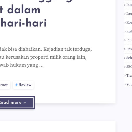
Int
t dalam
Ise
hari-hari
Ko
Kul
Pui
idak bisa diabaikan. Kejadian tak terduga,
Re
tau kerusakan properti milik orang lain,
Seh
awab hukum yang …
SE
Tra
Yo
ernet
Review
Read more »