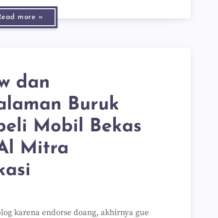
Read more »
ew dan
alaman Buruk
eli Mobil Bekas
Al Mitra
kasi
blog karena endorse doang, akhirnya gue