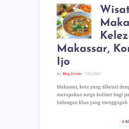
Wisat
Maka
Kelez
Makassar, Ko
Ijo
by
Blog Erwin
7/31/2024
Makassar, kota yang dikenal de
merupakan surga kuliner bagi 
hidangan khas yang menggugah
B