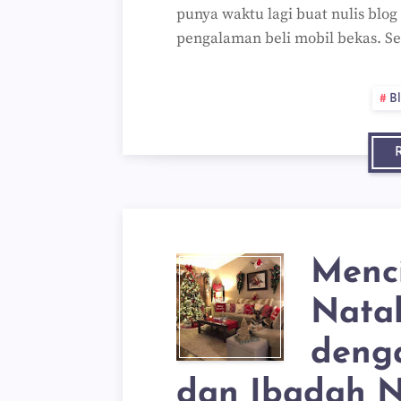
punya waktu lagi buat nulis blog
pengalaman beli mobil bekas. S
B
Menc
Nata
deng
dan Ibadah N