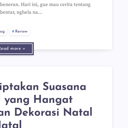
 beneran. Hari ini, gue mau cerita tentang
ebentar, nghela na…
log
Review
Read more »
iptakan Suasana
l yang Hangat
an Dekorasi Natal
atal