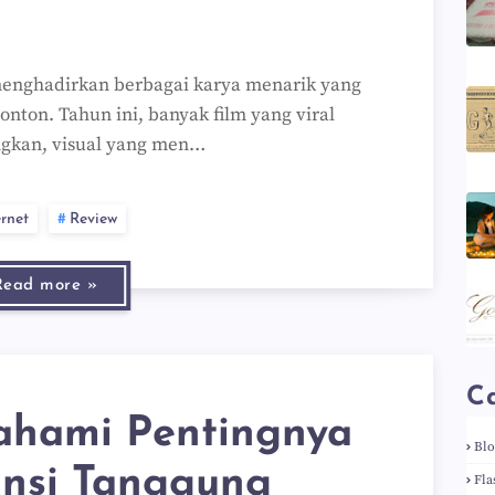
 menghadirkan berbagai karya menarik yang
ton. Tahun ini, banyak film yang viral
ngkan, visual yang men…
ernet
Review
Read more »
Ca
hami Pentingnya
Bl
ansi Tanggung
Fla