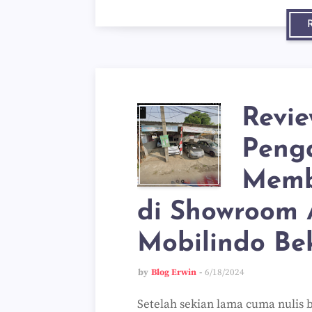
Revi
Peng
Memb
di Showroom 
Mobilindo Be
by
Blog Erwin
6/18/2024
Setelah sekian lama cuma nulis 