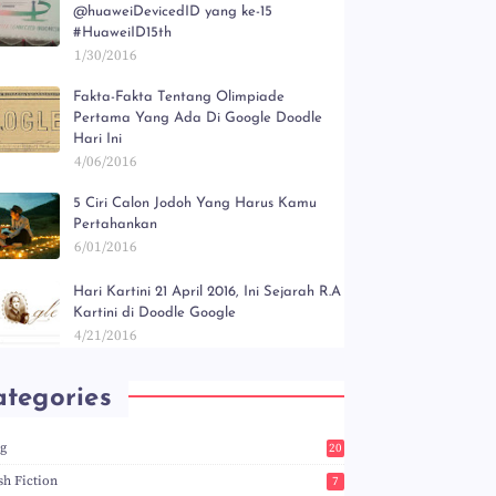
@huaweiDevicedID yang ke-15
#HuaweiID15th
1/30/2016
Fakta-Fakta Tentang Olimpiade
Pertama Yang Ada Di Google Doodle
Hari Ini
4/06/2016
5 Ciri Calon Jodoh Yang Harus Kamu
Pertahankan
6/01/2016
Hari Kartini 21 April 2016, Ini Sejarah R.A
Kartini di Doodle Google
4/21/2016
tegories
og
20
5
sh Fiction
7