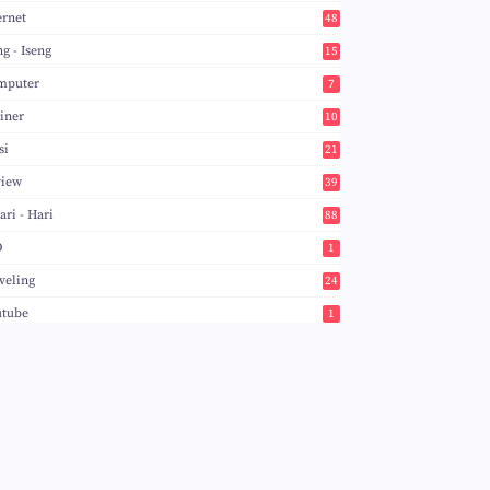
ernet
48
ng - Iseng
15
mputer
7
iner
10
si
21
view
39
ari - Hari
88
O
1
veling
24
utube
1