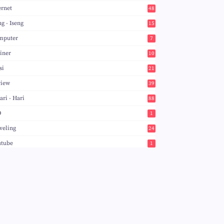
ernet
48
ng - Iseng
15
mputer
7
iner
10
si
21
view
39
ari - Hari
88
O
1
veling
24
utube
1