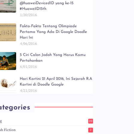
@huaweiDevicedID yang ke-15
#HuaweiID15th
1/30/2016
Fakta-Fakta Tentang Olimpiade
Pertama Yang Ada Di Google Doodle
Hari Ini
4/06/2016
5 Ciri Calon Jodoh Yang Harus Kamu
Pertahankan
6/01/2016
Hari Kartini 21 April 2016, Ini Sejarah R.A
Kartini di Doodle Google
4/21/2016
tegories
og
20
5
sh Fiction
7