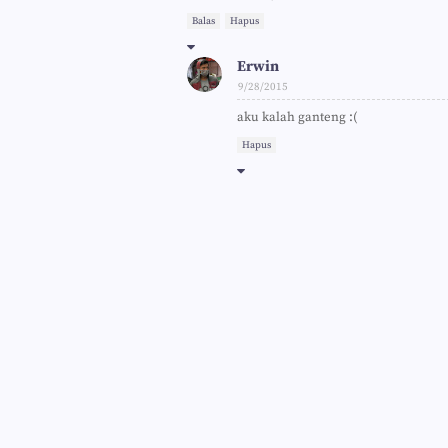
Balas
Hapus
Erwin
9/28/2015
aku kalah ganteng :(
Hapus