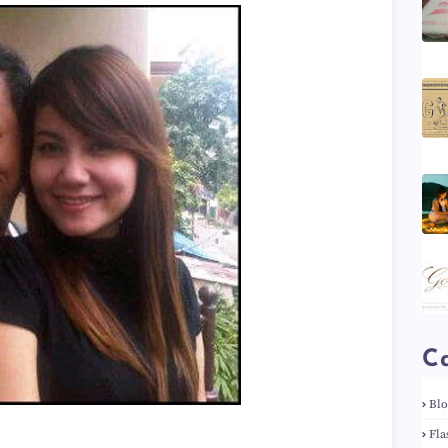
Ca
Bl
Fla