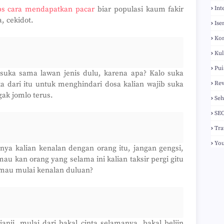
ps cara mendapatkan pacar
biar populasi kaum fakir
Int
, cekidot.
Ise
Ko
Kul
Pui
suka sama lawan jenis dulu, karena apa? Kalo suka
a dari itu untuk menghindari dosa kalian wajib suka
Re
gak jomlo terus.
Seh
SE
Tra
Yo
nya kalian kenalan dengan orang itu, jangan gengsi,
mau kan orang yang selama ini kalian taksir pergi gitu
k mau mulai kenalan duluan?
nji, mulai dari bakal cinta selamanya, bakal beliin