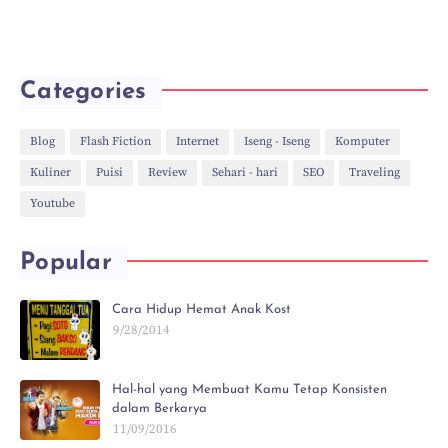
Categories
Blog
Flash Fiction
Internet
Iseng - Iseng
Komputer
Kuliner
Puisi
Review
Sehari - hari
SEO
Traveling
Youtube
Popular
Cara Hidup Hemat Anak Kost
9/28/2014
Hal-hal yang Membuat Kamu Tetap Konsisten
dalam Berkarya
11/09/2016