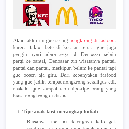
Akhir-akhir ini gue sering
nongkrong di fasfood
,
karena faktor bete di kost-an terus—gue juga
pengin nyari udara segar di Denpasar selain
pergi ke pantai, Denpasar tuh wisatanya pantai,
pantai dan pantai, meskipun belum ke pantai tapi
gue bosen aja gitu. Dari kebanyakan fasfood
yang gue jadiin tempat nongkrong sekaligus edit
naskah—gue sampai tahu tipe-tipe orang yang
biasa nongkrong di disana.
Tipe anak kost merangkap kuliah
Biasanya tipe ini datengnya kalo gak
sendirian pasti rame-rame lengkap dengan