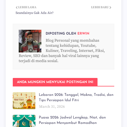
LEBIH LAMA
LEBIH BARU
Seandainya Gak Ada Air?
DIPOSTING OLEH
ERWIN
Blog Personal yang membahas
tentang kehidupan, Youtube,
Kuliner, Traveling, Internet, Fiksi,
Review, SEO dan banyak hal viral lainnya yang
terjadi di media sosial.
ANDA MUNGKIN MENYUKAI POSTINGAN INI
Lebaran 2026: Tanggal, Makna, Tradisi, dan
Tips Persiapan Idul Fitri
March 31, 2026
Puasa 2026: Jadwal Lengkap, Niat, dan
Persiapan Menyambut Ramadhan