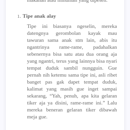
makanan atau minuman yang dipesen.
Tipe anak alay
Tipe ini biasanya ngeselin, mereka
datengnya gerombolan kayak mau
tawuran sama anak stm lain, abis itu
ngantrinya rame-rame, padahalkan
sebenernya bisa satu atau dua orang aja
yang ngantri, terus yang lainnya bisa nyari
tempat duduk sambil nungguin. Gue
pernah nih ketemu sama tipe ini, asli ribet
banget pas gak dapet tempat duduk,
kalimat yang masih gue inget sampai
sekarang, “Yah, penuh, apa kita gelaran
tiker aja ya disini, rame-rame ini.” Lalu
mereka beneran gelaran tiker dibawah
meja gue.