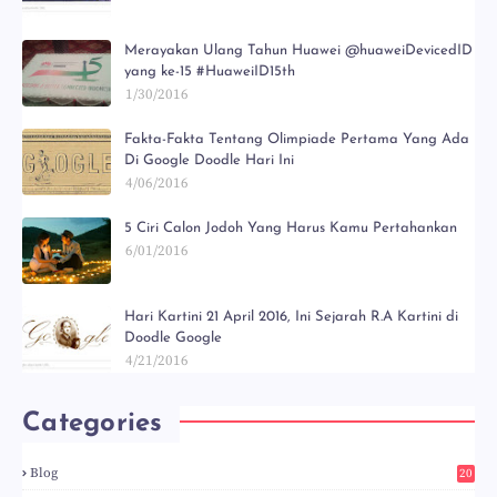
Merayakan Ulang Tahun Huawei @huaweiDevicedID
yang ke-15 #HuaweiID15th
1/30/2016
Fakta-Fakta Tentang Olimpiade Pertama Yang Ada
Di Google Doodle Hari Ini
4/06/2016
5 Ciri Calon Jodoh Yang Harus Kamu Pertahankan
6/01/2016
Hari Kartini 21 April 2016, Ini Sejarah R.A Kartini di
Doodle Google
4/21/2016
Categories
Blog
20
5