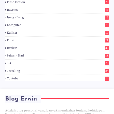
Flash Fiction
7
Internet
48
Iseng - Iseng
15
Komputer
7
Kuliner
10
Puisi
21
Review
39
Sehari - Hari
88
SEO
1
Traveling
24
Youtube
1
Blog Erwin
Adalah blog personal yang banyak membahas tentang kehidupan,