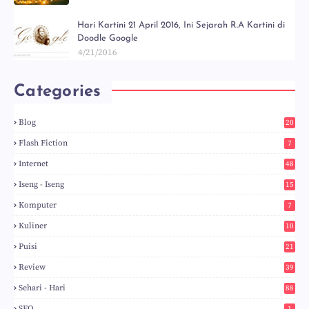
Hari Kartini 21 April 2016, Ini Sejarah R.A Kartini di
Doodle Google
4/21/2016
Categories
Blog
20
5
Flash Fiction
7
Internet
48
Iseng - Iseng
15
Komputer
7
Kuliner
10
Puisi
21
Review
39
Sehari - Hari
88
SEO