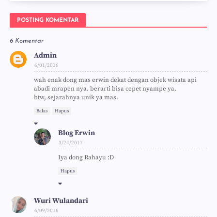
POSTING KOMENTAR
6 Komentar
Admin
6/01/2016
wah enak dong mas erwin dekat dengan objek wisata api
abadi mrapen nya. berarti bisa cepet nyampe ya.
btw, sejarahnya unik ya mas.
Balas
Hapus
Blog Erwin
3/24/2017
Iya dong Rahayu :D
Hapus
Wuri Wulandari
6/09/2016