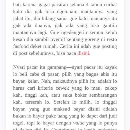
hati karena gagal pacaran selama 4 tahun curhat
kalo dia gak bisa ngelupain mantannya yang
jahat itu, dia bilang sama gue kalo mantanya itu
gak ada duanya, gak ada yang bisa gantiin
mantannya lagi. Gue ngedengerin semua keluh
kesah dia sambil nyemil kentang goreng di resto
fasfood deket rumah. Cerita ini udah gue posting
di post sebelumnya, bisa baca
disini.
Nyari pacar itu gampang—nyari pacar itu kayak
lo beli cabe di pasar, pilih yang bagus abis itu
bayar, kelar. Nah, maksudnya pilih itu adalah lo
harus cari kriteria cewek yang lo mau, cakep
kah, tinggi kah, atau suka boker sembarangan
kah, terserah lo. Setelah lo milih, lo tinggal
bayar, yang gue maksud bayar disini adalah
bukan lo bayar pake uang yang lo dapet dari judi
togel, tapi lo bayar dengan
value
yang lo punya
di dalam diri lo. Contohnya: lo kasih perhatian