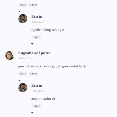
Balas
Hapus
Erwin
8/26/2014
nyetir odong-odong :(
Hapus
nugraha adi putra
9/06/2014
gue cobain yak! awas gagal! gue santet lu :))
Balas
Hapus
Erwin
9/06/2014
ampun suhu :)))
Hapus