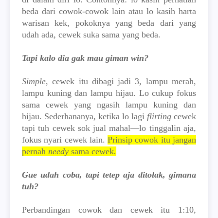
beda dari cowok-cowok lain atau lo kasih harta
warisan kek, pokoknya yang beda dari yang
udah ada, cewek suka sama yang beda.
Tapi kalo dia gak mau giman win?
Simple
, cewek itu dibagi jadi 3, lampu merah,
lampu kuning dan lampu hijau. Lo cukup fokus
sama cewek yang ngasih lampu kuning dan
hijau. Sederhananya, ketika lo lagi
flirting
cewek
tapi tuh cewek sok jual mahal—lo tinggalin aja,
fokus nyari cewek lain.
Prinsip cowok itu jangan
pernah
needy
sama cewek
.
Gue udah coba, tapi tetep aja ditolak, gimana
tuh?
Perbandingan cowok dan cewek itu 1:10,