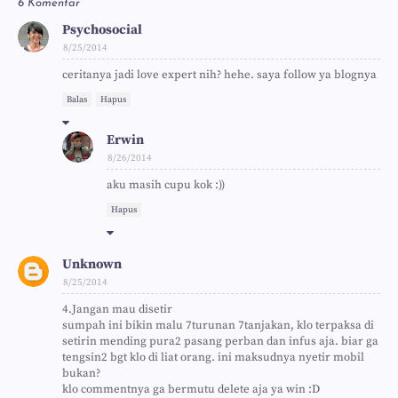
6 Komentar
Psychosocial
8/25/2014
ceritanya jadi love expert nih? hehe. saya follow ya blognya
Balas
Hapus
Erwin
8/26/2014
aku masih cupu kok :))
Hapus
Unknown
8/25/2014
4.Jangan mau disetir
sumpah ini bikin malu 7turunan 7tanjakan, klo terpaksa di
setirin mending pura2 pasang perban dan infus aja. biar ga
tengsin2 bgt klo di liat orang. ini maksudnya nyetir mobil
bukan?
klo commentnya ga bermutu delete aja ya win :D