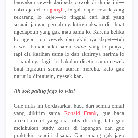
banyakan cewek daripada cowok di dunia ini
—
coba aja cek di
google
, lo gak dapet cewek yang
sekarang lo kejer—lo tinggal cari lagi yang
sesuai, jangan pernah nyakitin/maksain diri buat
ngedapetin yang gak mau sama lo. Karena ketika
lo ngejar tuh cewek dan akhirnya dapet—tuh
cewek bukan suka sama
value
yang lo punya,
tapi dia kasihan sama lo dan akhirnya nerima lo
—parahnya lagi, lo bakalan disetir sama cewek
buat ngikutin semua aturan mereka, kalo gak
nurut lo diputusin, nyesek kan.
Ah sok paling jago lo win!
Gue nulis ini berdasarkan baca dari semua email
yang dikirim sama
Ronald Frank
, gue baca
artikel-artikel yang dia tulis di blog, lalu gue
melakukan study kasus di lapangan dan gue
praktekin sendiri disana. Gue emang gak jago