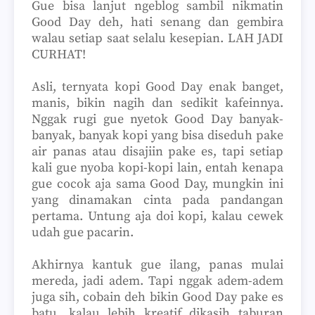
Gue bisa lanjut ngeblog sambil nikmatin
Good Day deh, hati senang dan gembira
walau setiap saat selalu kesepian. LAH JADI
CURHAT!
Asli, ternyata kopi Good Day enak banget,
manis, bikin nagih dan sedikit kafeinnya.
Nggak rugi gue nyetok Good Day banyak-
banyak, banyak kopi yang bisa diseduh pake
air panas atau disajiin pake es, tapi setiap
kali gue nyoba kopi-kopi lain, entah kenapa
gue cocok aja sama Good Day, mungkin ini
yang dinamakan cinta pada pandangan
pertama. Untung aja doi kopi, kalau cewek
udah gue pacarin.
Akhirnya kantuk gue ilang, panas mulai
mereda, jadi adem. Tapi nggak adem-adem
juga sih, cobain deh bikin Good Day pake es
batu, kalau lebih kreatif dikasih taburan