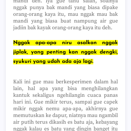
mandi deh. Iya gue tahu salah, soalnya
nggak punya bak mandi yang biasa dipake
orang-orang kaya itu, mau nggak mau bak
mandi yang biasa buat nampung air gue
jadiin bak kayak orang-orang kaya itu deh.
Nggak apa-apa niru asalkan nggak
jiplak, yang penting kan nggak dengki,
syukuri yang udah ada aja lagi.
Kali ini gue mau berkesperimen dalam hal
lain, hal apa yang bisa menghilangkan
kantuk sekaligus ngehilangin cuaca panas
hari ini. Gue mikir terus, sampai gue capek
mikir nggak nemu apa-apa, akhirnya gue
memutuskan ke dapur, niatnya mau ngambil
air putih terus dikasih es batu aja, kebayang
nggak kalau es batu yang dingin banget itu