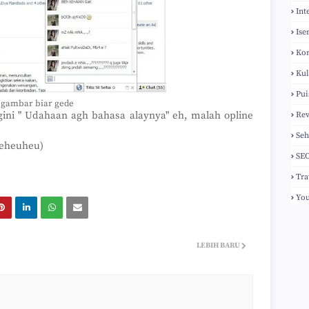
Int
Ise
Ko
Kul
Pui
 gambar biar gede
 gini " Udahaan agh bahasa alaynya" eh, malah opline
Re
Seh
ueheuheu)
SE
Tra
Yo
LEBIH BARU