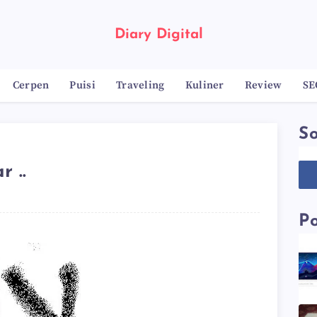
Diary Digital
Cerpen
Puisi
Traveling
Kuliner
Review
SE
So
 ..
Po