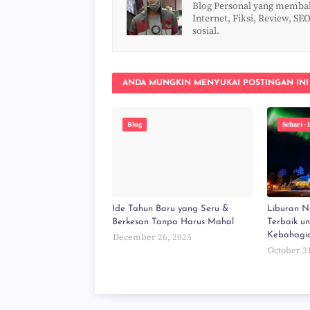
Blog Personal yang membaha
Internet, Fiksi, Review, SEO
sosial.
ANDA MUNGKIN MENYUKAI POSTINGAN INI
Blog
Sehari - 
Ide Tahun Baru yang Seru &
Liburan Na
Berkesan Tanpa Harus Mahal
Terbaik u
Kebahagi
December 26, 2025
October 3