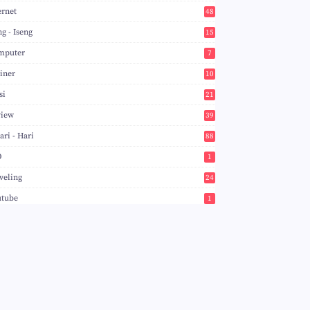
ernet
48
ng - Iseng
15
mputer
7
iner
10
si
21
view
39
ari - Hari
88
O
1
veling
24
utube
1