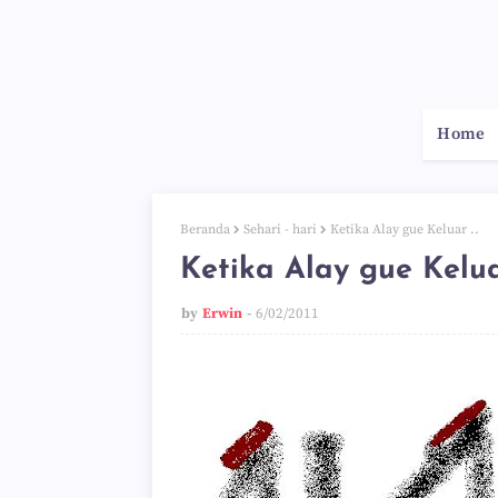
Home
Beranda
Sehari - hari
Ketika Alay gue Keluar ..
Ketika Alay gue Keluar
by
Erwin
6/02/2011