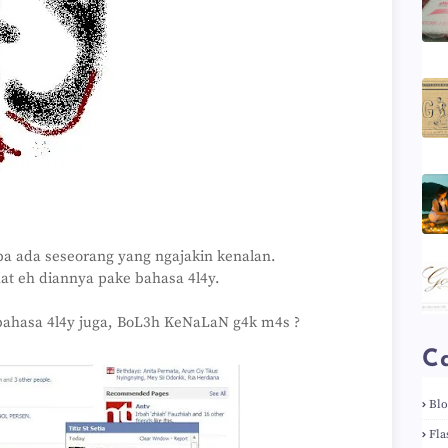
iba ada seseorang yang ngajakin kenalan.
hat eh diannya pake bahasa 4l4y.
bahasa 4l4y juga, BoL3h KeNaLaN g4k m4s ?
Ca
Bl
Fla