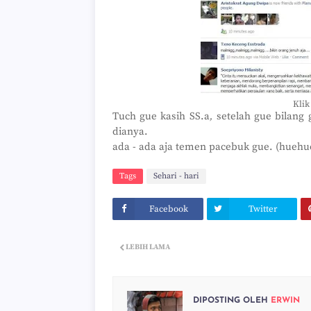
Klik
Tuch gue kasih SS.a
,
setelah gue bilang
dianya.
ada - ada aja temen pacebuk gue. (hueh
Tags
Sehari - hari
Facebook
Twitter
LEBIH LAMA
DIPOSTING OLEH
ERWIN