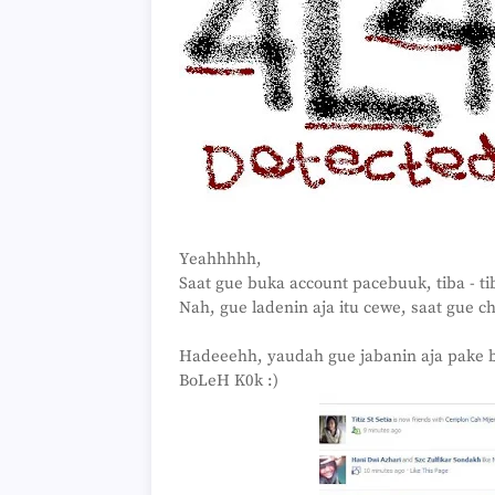
Yeahhhhh,
Saat gue buka account pacebuuk, tiba - t
Nah, gue ladenin aja itu cewe, saat gue c
Hadeeehh, yaudah gue jabanin aja pake 
BoLeH K0k :)