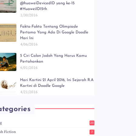
@huaweiDevicedID yang ke-15
#HuaweiID15th
1/30/2016
Fakta-Fakta Tentang Olimpiade
Pertama Yang Ada Di Google Doodle
Hari Ini
4/06/2016
5 Ciri Calon Jodoh Yang Harus Kamu
Pertahankan
6/01/2016
Hari Kartini 21 April 2016, Ini Sejarah R.A
Kartini di Doodle Google
4/21/2016
tegories
og
20
5
sh Fiction
7