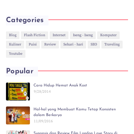
Categories
Blog
Flash Fiction
Internet
Iseng - Iseng
Komputer
Kuliner
Puisi
Review
Sehari - hari
SEO
Traveling
Youtube
Popular
Cara Hidup Hemat Anak Kost
9/28/2014
Hal-hal yang Membuat Kamu Tetap Konsisten
dalam Berkarya
11/09/2016
Synopsis dan Review Film London Love Story di