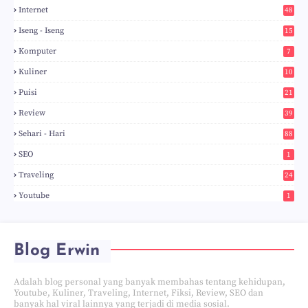
Internet
48
Iseng - Iseng
15
Komputer
7
Kuliner
10
Puisi
21
Review
39
Sehari - Hari
88
SEO
1
Traveling
24
Youtube
1
Blog Erwin
Adalah blog personal yang banyak membahas tentang kehidupan,
Youtube, Kuliner, Traveling, Internet, Fiksi, Review, SEO dan
banyak hal viral lainnya yang terjadi di media sosial.